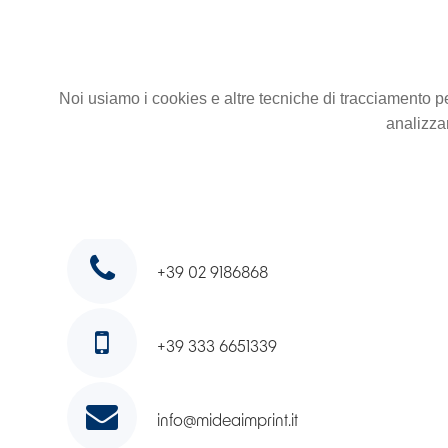
Noi usiamo i cookies e altre tecniche di tracciamento pe
analizzar
Via Thomas Edison 3/B
20037, Paderno Dugnano
+39 02 9186868
+39 333 6651339
info@mideaimprint.it