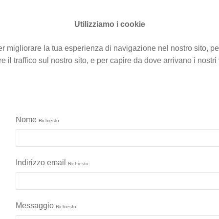
Utilizziamo i cookie
Ho
r migliorare la tua esperienza di navigazione nel nostro sito, per
e il traffico sul nostro sito, e per capire da dove arrivano i nostri v
Hai bisogno di informazioni o cerchi u
Scrivi al nostro team!
Nome
Richiesto
Indirizzo email
Richiesto
Messaggio
Richiesto