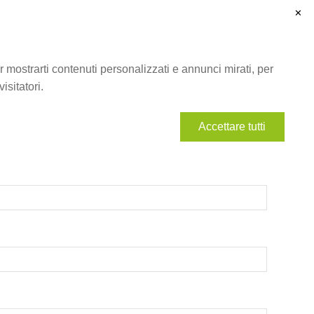
✕
Contatti
me
Prodotti
Cataloghi
 mostrarti contenuti personalizzati e annunci mirati, per
isitatori.
n prodotto in particolare?
Accettare tutti